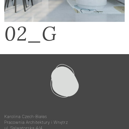
02_G
Karolina Czech-Białas
Pracownia Architektury i Wnętrz
ul. Salwatorska 4/4